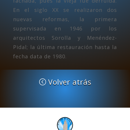
fachada, pues la vieja fue derruida.
En el siglo XX se realizaron dos
nuevas reformas, la primera
supervisada en 1946 por los
arquitectos Sorolla y Menéndez-
Pidal; la última restauración hasta la
fecha data de 1980.
Volver atrás