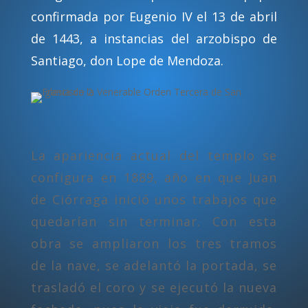
confirmada por Eugenio IV el 13 de abril
de 1443, a instancias del arzobispo de
Santiago, don Lope de Mendoza.
La apariencia actual del templo se
configura en 1889, año en que Juan
de Ciórraga inició unos trabajos que
quedarían sin terminar. Con esta
obra se ampliaron los tres tramos
de la nave, se adelantó la portada, se
trasladó el coro y se ejecutó la nueva