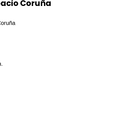
pacio Coruña
Coruña
h.