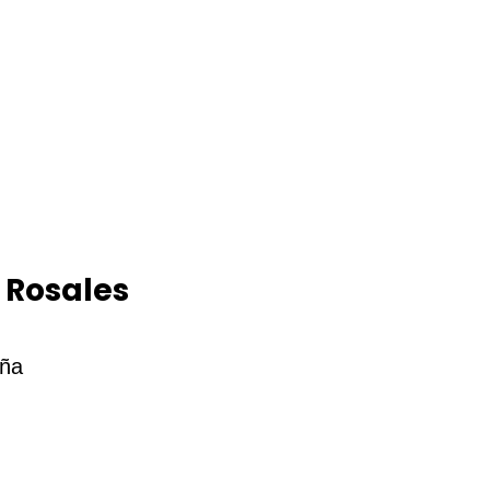
 Rosales
uña